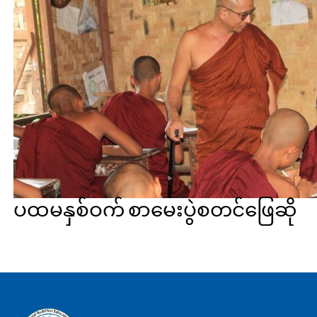
ပထမနှစ်ဝက် စာမေးပွဲစတင်ဖြေဆို