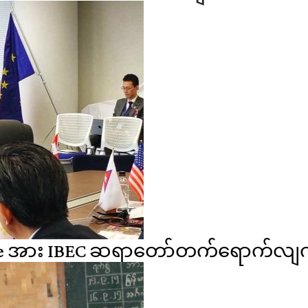
ence အား IBEC ဆရာတော်တက်ရောက်လျက်