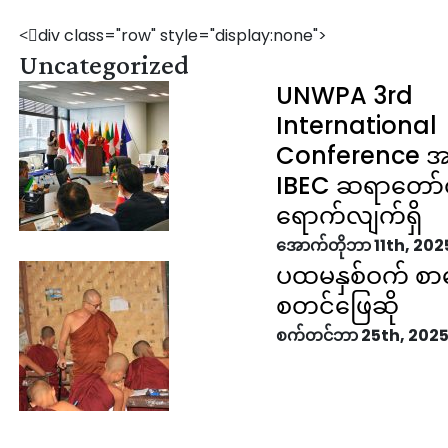
<ာdiv class="row" style="display:none">
Uncategorized
UNWPA 3rd
International
Conference အ
IBEC ဆရာတော
ရောက်လျက်ရှိ
အောက်တိုဘာ 11th, 202
ပထမနှစ်ဝက် စာမ
စတင်ဖြေဆို
စက်တင်ဘာ 25th, 202